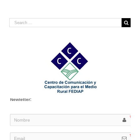
Search
for:
Newletter: