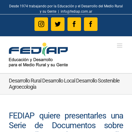
Skip
Desde 1974 trabajando por la Educación y el Desarrollo del Medio Rural
to
y su Gente
|
info@fediap.com.ar
content
Instagram
Twitter
Facebook
Facebook
Desarrollo Rural Desarrollo Local Desarrollo Sostenible
Agroecología
FEDIAP quiere presentarles una
Serie de Documentos sobre