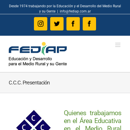
Skip
Desde 1974 trabajando por la Educación y el Desarrollo del Medio Rural
to
y su Gente
|
info@fediap.com.ar
content
Instagram
Twitter
Facebook
Facebook
C.C.C. Presentación
Quienes trabajamos
en el Área Educativa
en el Medio Rural