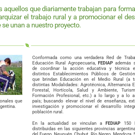
 aquellos que diariamente trabajan para forma
arquizar el trabajo rural y a promocionar el des
ue se unan a nuestro proyecto.
Conformada como una verdadera Red de Traba
Educación Rural Agropecuaria,
FEDIAP
además s
de coordinar la acción educativa y técnica e
distintos Establecimientos Públicos de Gestión
que brindan Educación en el Medio Rural (a t
distintas Modalidades: Agrotécnica, Alternancia E
Forestal, Hortícola, Salud y Ambiente, Turism
Formación Profesional, etc.) a lo largo y a lo 
ionales que
país; buscando elevar el nivel de enseñanza, ex
gentina.
investigación y promocionar el desarrollo integ
población rural.
En la actualidad se vinculan a
FEDIAP
150 
distribuidas en las siguientes provincias argentina
del Fuego, Neuquén, Chubut, Río Negro, Mendoza, 