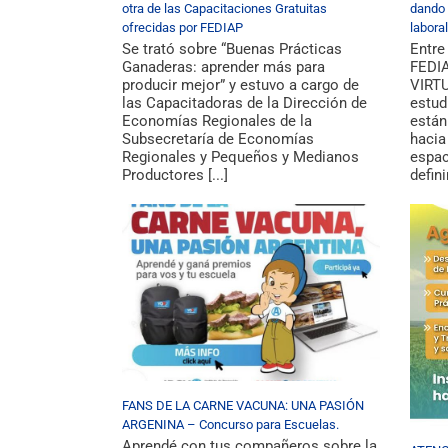
otra de las Capacitaciones Gratuitas
dando 
ofrecidas por FEDIAP
laboral
Se trató sobre “Buenas Prácticas
Entre
Ganaderas: aprender más para
FEDI
producir mejor” y estuvo a cargo de
VIRT
las Capacitadoras de la Dirección de
estud
Economías Regionales de la
están
Subsecretaría de Economías
hacia
Regionales y Pequeños y Medianos
espac
Productores [...]
defini
FANS DE LA CARNE VACUNA: UNA PASIÓN
ARGENINA – Concurso para Escuelas.
Aprendé con tus compañeros sobre la