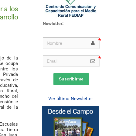
r a los
arrollo
Newletter:
jo de la
e ocupa
ntre los
 Privada
Suscribirme
ravés de
ducativa,
o Rural,
ancho del
Ver último Newsletter
tensión e
ral de la
Escuelas
s: Tierra
San Juan,