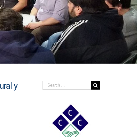
Search
ral y
for: