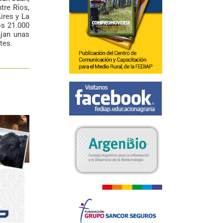
tre Ríos,
ires y La
os 21.000
ajan unas
tes.