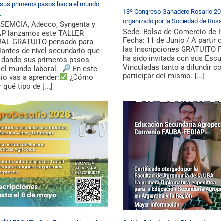
sus primeros pasos hacia el mundo
13º Congreso Ganadero Rosario 2
.
organizado por la Sociedad de Rosa
 SEMCIA, Adecco, Syngenta y
Sede: Bolsa de Comercio de 
AP lanzamos este TALLER
Fecha: 11 de Junio / A partir 
UAL GRATUITO pensado para
las Inscripciones GRATUITO 
iantes de nivel secundario que
ha sido invitada con sus Esc
 dando sus primeros pasos
Vinculadas tanto a difundir 
 el mundo laboral.
En este
participar del mismo. [...]
io vas a aprender:
¿Cómo
r qué tipo de [...]