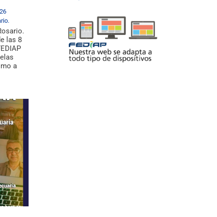
026
rio.
Rosario.
de las 8
FEDIAP
uelas
como a