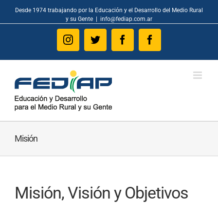
Skip
Desde 1974 trabajando por la Educación y el Desarrollo del Medio Rural
to
y su Gente
|
info@fediap.com.ar
content
Instagram
Twitter
Facebook
Facebook
Misión
Misión, Visión y Objetivos