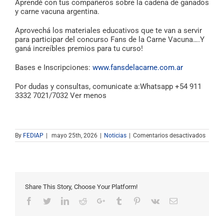
Aprendé con tus compañeros sobre la cadena de ganados
y carne vacuna argentina.
Aprovechá los materiales educativos que te van a servir
para participar del concurso Fans de la Carne Vacuna….Y
ganá increíbles premios para tu curso!
Bases e Inscripciones:
www.fansdelacarne.com.ar
Por dudas y consultas, comunicate a:Whatsapp +54 911
3332 7021/7032 Ver menos
en
By
FEDIAP
|
mayo 25th, 2026
|
Noticias
|
Comentarios desactivados
FANS
DE
LA
CARN
VACUN
UNA
PASIÓ
Share This Story, Choose Your Platform!
ARGEN
–
Facebook
Twitter
Linkedin
Reddit
Google+
Tumblr
Pinterest
Vk
Email
Concu
para
Escuel