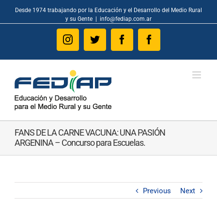
Skip
Desde 1974 trabajando por la Educación y el Desarrollo del Medio Rural
to
y su Gente
|
info@fediap.com.ar
content
Instagram
Twitter
Facebook
Facebook
FANS DE LA CARNE VACUNA: UNA PASIÓN
ARGENINA – Concurso para Escuelas.
Previous
Next