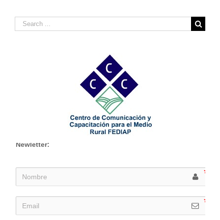
Search
for:
Newletter: