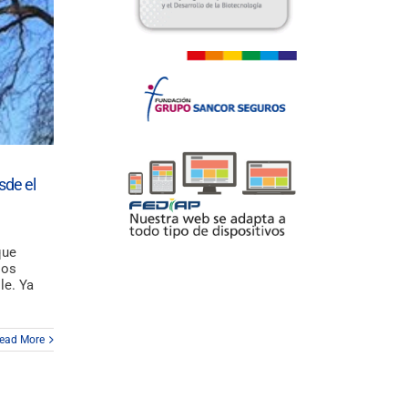
sde el
que
los
le. Ya
ead More