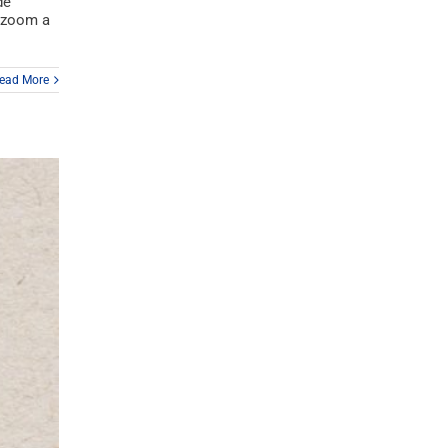
de
e zoom a
ead More