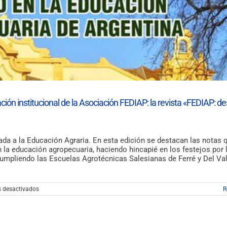
cación institucional de la Asociación FEDIAP: la revista «FEDIAP: de
ada a la Educación Agraria. En esta edición se destacan las notas 
n la educación agropecuaria, haciendo hincapié en los festejos por 
umpliendo las Escuelas Agrotécnicas Salesianas de Ferré y Del Val
en
 desactivados
R
Ya
está
disponible
la
versión