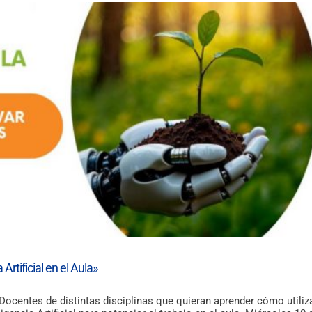
digital
de
la
publicación
institucional
de
la
Asociación
FEDIAP:
la
revista
«FEDIAP:
desde
el
Campo»
rtificial en el Aula»
centes de distintas disciplinas que quieran aprender cómo utiliz