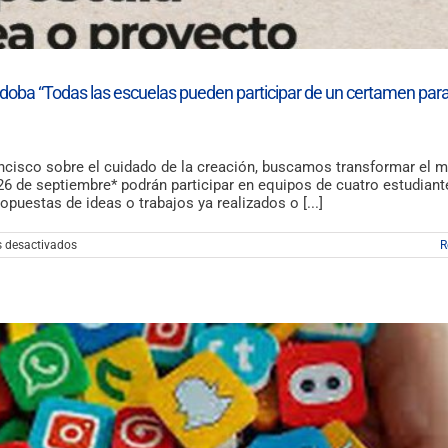
doba “Todas las escuelas pueden participar de un certamen para
rancisco sobre el cuidado de la creación, buscamos transformar el 
26 de septiembre* podrán participar en equipos de cuatro estudiant
opuestas de ideas o trabajos ya realizados o [...]
en
 desactivados
R
Concurso
desde
la
Universidad
Católica
de
Córdoba
“Todas
las
escuelas
pueden
participar
de
un