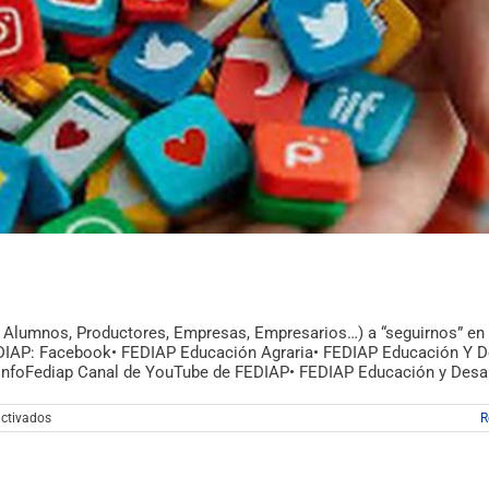
certamen
para
cuidar
nuestra
casa
común”
Alumnos, Productores, Empresas, Empresarios…) a “seguirnos” en
DIAP: Facebook• FEDIAP Educación Agraria• FEDIAP Educación Y D
@InfoFediap Canal de YouTube de FEDIAP• FEDIAP Educación y Desar
en
ctivados
R
FEDIAP
en
las
Redes