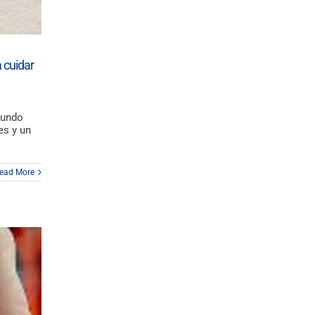
 cuidar
mundo
es y un
ead More