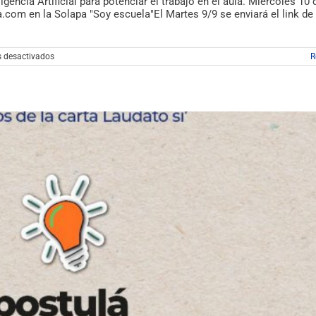
gencia Artificial para potenciar el trabajo en el aula. Miércoles 10 
com en la Solapa "Soy escuela"El Martes 9/9 se enviará el link d
en
 desactivados
R
Invita
FEDIAP:
Webinar
GRATUITO
«Inteligencia
Artificial
en
el
Aula»