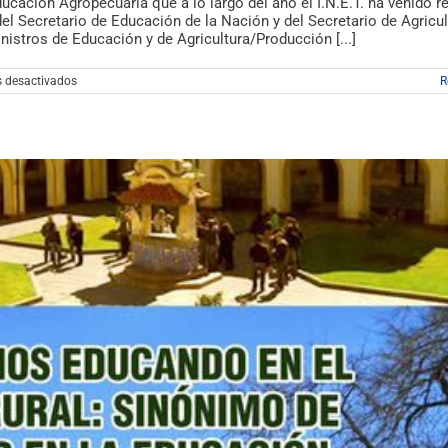
ucación Agropecuaria que a lo largo del año el I.N.E.T. ha venido r
del Secretario de Educación de la Nación y del Secretario de Agricul
nistros de Educación y de Agricultura/Producción [...]
en
 desactivados
R
Cierre
del
Congreso
Nacional
de
Educación
Agropecuaria
en
la
Bolsa
de
Cereales
de
Capital
Federal.
Destacada
participación
de
la
Asociación
FEDIAP.