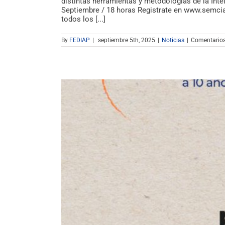
distintas herramientas y metodologías de la Inteli
Septiembre / 18 horas Registrate en www.semcia.
todos los [...]
By
FEDIAP
|
septiembre 5th, 2025
|
Noticias
|
Comentarios
dar nuestra